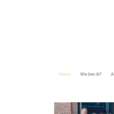
Ga
direct
naar
de
hoofdinhoud
Home
Wie ben ik?
A