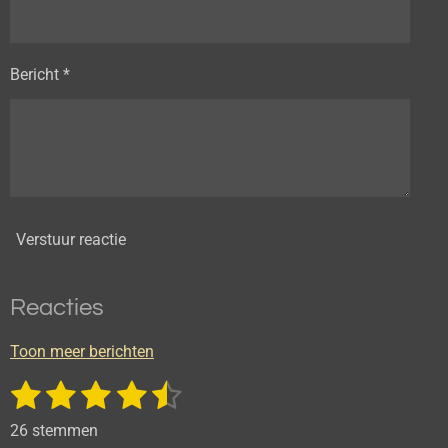
Bericht *
Verstuur reactie
Reacties
Toon meer berichten
1
2
3
4
5
S
R
t
a
s
s
s
s
s
e
26 stemmen
t
m