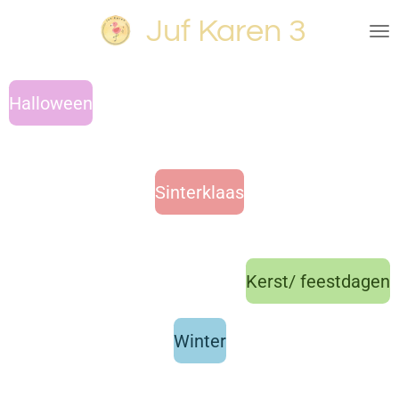
Ga
Juf Karen 3
direct
naar
de
Halloween
hoofdinhoud
Sinterklaas
Kerst/ feestdagen
Winter